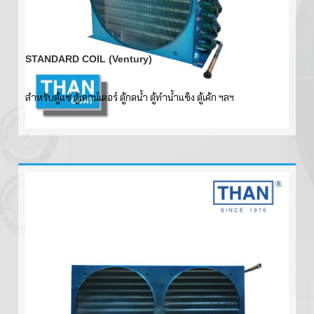
STANDARD COIL (Ventury)
สำหรับตู้แช่ ตู้เคาน์เตอร์ ตู้กดน้ำ ตู้ทำน้ำแข็ง ตู้เค้ก ฯลฯ