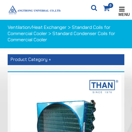
0
MENU
X
0
ITEM(S)
0 ฿
Ventilation/Heat Exchanger
>
Standard Coils for
Commercial Cooler
> Standard Condenser Coils for
Commercial Cooler
CARTS
ORDER
Product Category +