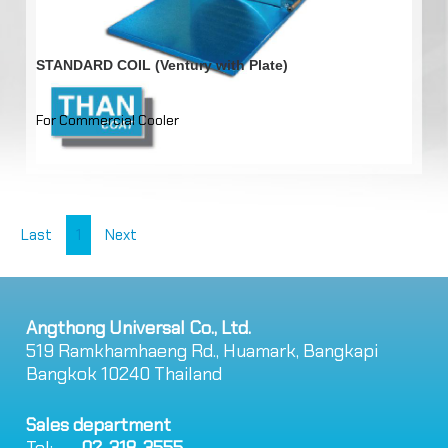
STANDARD COIL (Ventury with Plate)
For Commercial Cooler
Last
1
Next
Angthong Universal Co., Ltd.
519 Ramkhamhaeng Rd., Huamark, Bangkapi
Bangkok 10240 Thailand
Sales department
Tel:
02-318-3555