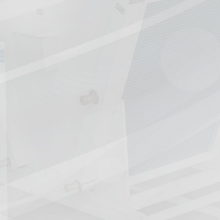
่องปรับ
น
ด ตรวจสอบ
ับรถห้อง
ามเย็น
น
ภูมิแบบ
่อ
านร่วมกับ
จิตอล
ESH
วามร้อน
ุญญากาศ
็น
มเย็น
ิดตั้ง