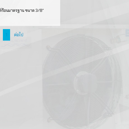
คอยล์ร้อนสำหรับเครื
FRIGOMEC
มอเตอร์
อุปกรณ์เกจวัดแรงดั
ล์ร้อนมาตรฐาน ขนาด 3/8"
อากาศ
ใบพัดลม
เครื่องมืออุปกรณ์วั
ท่อทองแดง
คอยล์มาตรฐานสำหร
และบริการ
เย็น
ตะแกรงพัดลม
ข้อต่อ
น้ำยาล้างระบบทำคว
1
ต่อไป
เกจชุดวัดแรงดัน
แผงระบายความร้อ
ลวดเงินเชื่อม
สารทำความเย็น
อุปกรณ์ควบคุมอุณห
สายชาร์จ,วาล์ว,หัวต
ดิจิตอล
น้ำมันคอมเพรสเซอร์
ฉนวน
เครื่องมือดิจิตอลใช้ง
เทอร์โมมิเตอร์แบบดิ
แอปพลิเคชั่น REFM
อุปกรณ์แลกเปลี่ยนค
ปั๊มน้ำทิ้ง
วาล์วคอมเพรสเซอร์
เครื่องมือเกี่ยวกับส
ถังเก็บสารทำความเย
ตรวจ เติมสารทำควา
น้ำมันแวคคั่ม
เครื่องมือสำหรับการต