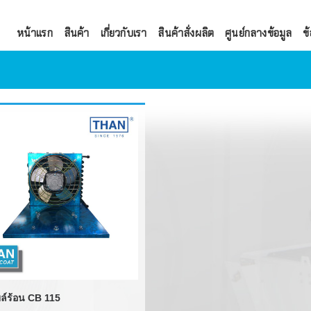
หน้าแรก
สินค้า
เกี่ยวกับเรา
สินค้าสั่งผลิต
ศูนย์กลางข้อมูล
ข้
LU-VE
COOLSCAPE
DANFOSS
TECUMSEH
คอยล์มาตรฐานสำหรับ
BOCK
ชุดคอยล์ร้อน
DANFOSS
FRASCOLD
คอยล์ร้อนสำหรับตู้ท
EMERSON
ชุดมอเตอร์พัดลม
ล์ร้อน CB 115