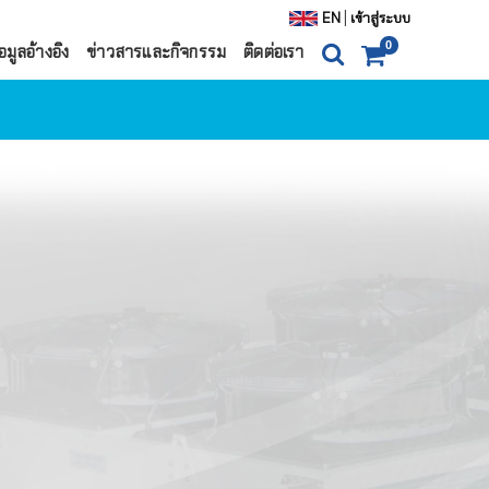
|
EN
เข้าสู่ระบบ
0
อมูลอ้างอิง
ข่าวสารและกิจกรรม
ติดต่อเรา
0
ITEM(S)
0 ฿
ตะกร้าสินค้า
สั่งซื้อสินค้า
ตู้แช่
ำน้ำแข็ง