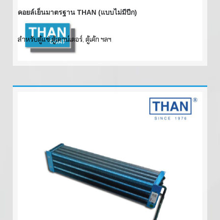
คอยล์เย็นมาตรฐาน THAN (แบบไม่มีปีก)
สำหรับตู้แช่,ตู้เคาน์เตอร์, ตู้เค้ก ฯลฯ