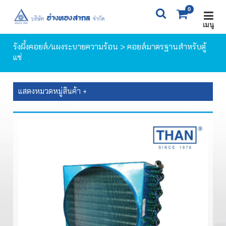
0
เมนู
X
0
ITEM(S)
0 ฿
รังผึ้งคอยล์/แผงระบายความร้อน
> คอยล์มาตรฐานสำหรับตู้
แช่
ตะกร้าสินค้า
สั่งซื้อสินค้า
แสดงหมวดหมู่สินค้า +