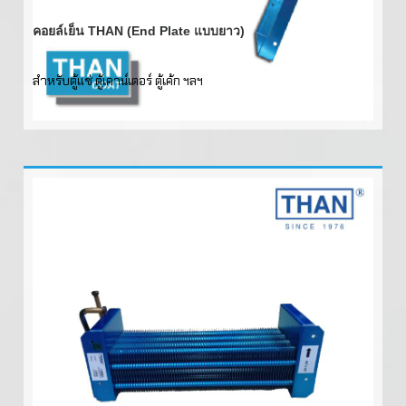
คอยล์เย็น THAN (End Plate แบบยาว)
สำหรับตู้แช่ ตู้เคาน์เตอร์ ตู้เค้ก ฯลฯ