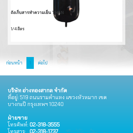
ถังเก็บสารทำความเย็น THAN
1/4 ลิตร
ก่อนหน้า
1
ต่อไป
บริษัท อ่างทองสากล จำกัด
ที่อยู่: 519 ถนนรามคําแหง แขวงหัวหมาก เขต
บางกะปิ กรุงเทพฯ 10240
ฝ่ายขาย
โทรศัพท์:
02-318-3555
โทรสาร:
02-318-1737