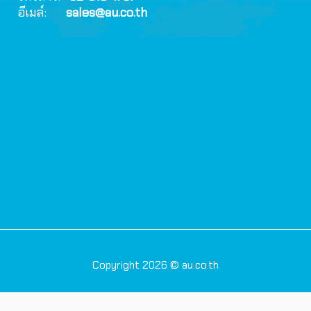
อีเมล์:
sales@au.co.th
Copyright 2026 © au.co.th