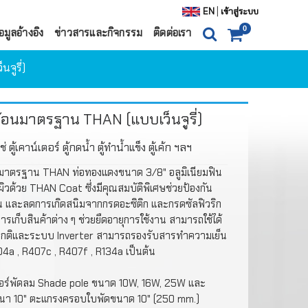
|
EN
เข้าสู่ระบบ
0
อมูลอ้างอิง
ข่าวสารและกิจกรรม
ติดต่อเรา
จูรี่)
0
ITEM(S)
0 ฿
ตะกร้าสินค้า
สั่งซื้อสินค้า
้อนมาตรฐาน THAN (แบบเว็นจูรี่)
่ ตู้เคาน์เตอร์ ตู้กดน้ำ ตู้ทำน้ำแข็ง ตู้เค้ก ฯลฯ
นมาตรฐาน THAN ท่อทองแดงขนาด 3/8" อลูมิเนียมฟิน
นผิวด้วย THAN Coat ซึ่งมีคุณสมบัติพิเศษช่วยป้องกัน
น และลดการเกิดสนิมจากกรดอะซิติก และกรดซัลฟิวริก
การเก็บสินค้าต่าง ๆ ช่วยยืดอายุการใช้งาน สามารถใช้ได้
ตู้แช่
กติและระบบ Inverter สามารถรองรับสารทำความเย็น
4a , R407c , R407f , R134a เป็นต้น
ตอร์พัดลม Shade pole ขนาด 10W, 16W, 25W และ
ำน้ำแข็ง
นา 10" ตะแกรงครอบใบพัดขนาด 10" (250 mm.)