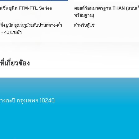
ซิ่ง ยูนิต FTM-FTL Series
คอยล์ร้อนมาตรฐาน THAN (แบบเว็น
พร้อมฐาน)
ิ่ง ยูนิต อุณหภูมิระดับปานกลาง-ต่ำ
สำหรับตู้แช่
 - 40 แรงม้า
ที่เกี่ยวข้อง
บางกะปิ กรุงเทพฯ 10240