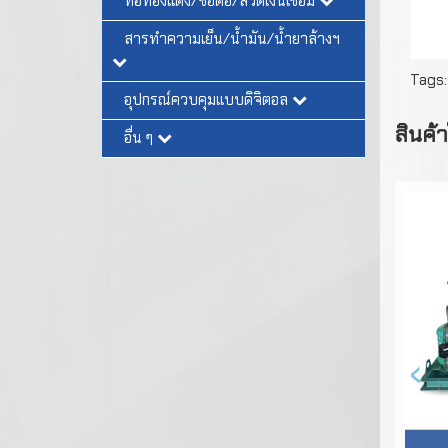
ท่อทองแดง/ข้อต่อ/ลวดเงินเชื่อม
สารทำความเย็น/น้ำมัน/น้ำยาล้างฯ
Tags
อุปกรณ์ควบคุมแบบดิจิตอล
สินค้า
อื่น ๆ
‹