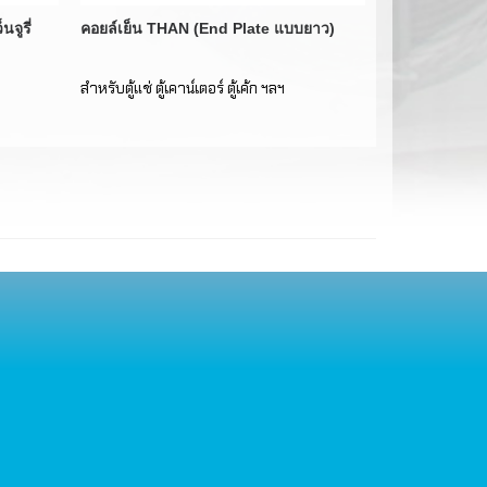
จูรี่
คอยล์เย็น THAN (End Plate แบบยาว)
คอยล์เย็น TH
สำหรับตู้แช่ ตู้เคาน์เตอร์ ตู้เค้ก ฯลฯ
สำหรับตู้แช่ ตู้เค