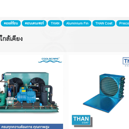
ฮีทเตอร์ท่อน้ำทิ้ง
ชุดหัวจ่ายสารทำควา
คอยล์
:
คอยล์ร้อน
คอนเดนเซอร์
THAN
Aluminium Fin
THAN Coat
Preco
เครื่องมือทั่วไป
ใกล้เคียง