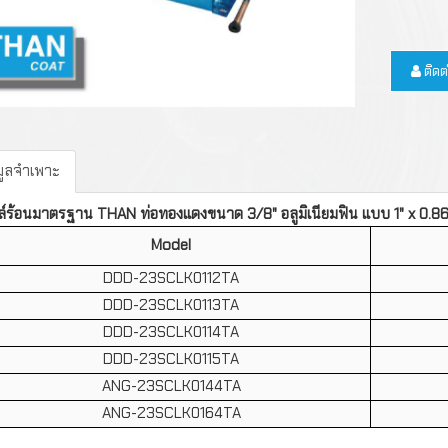
คอยล์ร้อนสำหรับเครื
FRIGOMEC
มอเตอร์
อุปกรณ์เกจวัดแรงดั
อากาศ
ใบพัดลม
เครื่องมืออุปกรณ์วั
ท่อทองแดง
ติด
คอยล์มาตรฐานสำหร
และบริการ
เย็น
ตะแกรงพัดลม
ข้อต่อ
น้ำยาล้างระบบทำคว
เกจชุดวัดแรงดัน
แผงระบายความร้อ
ลวดเงินเชื่อม
สารทำความเย็น
อุปกรณ์ควบคุมอุณห
มูลจำเพาะ
สายชาร์จ,วาล์ว,หัวต
ดิจิตอล
์ร้อนมาตรฐาน THAN ท่อทองแดงขนาด 3/8" อลูมิเนียมฟิน แบบ 1" x 0.8
น้ำมันคอมเพรสเซอร์
ฉนวน
เครื่องมือดิจิตอลใช้ง
เทอร์โมมิเตอร์แบบดิ
Model
แอปพลิเคชั่น REFM
อุปกรณ์แลกเปลี่ยนค
DDD-23SCLK0112TA
DDD-23SCLK0113TA
ปั๊มน้ำทิ้ง
วาล์วคอมเพรสเซอร์
DDD-23SCLK0114TA
เครื่องมือเกี่ยวกับส
ถังเก็บสารทำความเย
DDD-23SCLK0115TA
ตรวจ เติมสารทำควา
ANG-23SCLK0144TA
น้ำมันแวคคั่ม
ANG-23SCLK0164TA
เครื่องมือสำหรับการต