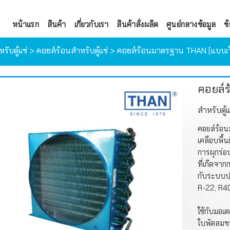
หน้าแรก
สินค้า
เกี่ยวกับเรา
สินค้าสั่งผลิต
ศูนย์กลางข้อมูล
ข้
ับตู้แช่
>
คอยล์ร้อนสำหรับตู้แช่
> คอยล์ร้อนมาตรฐาน THAN (แบบเว็น
คอยล์ร
สำหรับตู้แช
LU-VE
คอยล์ร้อ
เคลือบพื้
COOLSCAPE
DANFOSS
การผุกร่อ
ที่เกิดจาก
TECUMSEH
คอยล์มาตรฐานสำหรับ
กับระบบป
R-22, R40
BOCK
ชุดคอยล์ร้อน
DANFOSS
ใช้กับมอเ
FRASCOLD
คอยล์ร้อนสำหรับตู้ท
EMERSON
ชุดมอเตอร์พัดลม
ใบพัดลมข