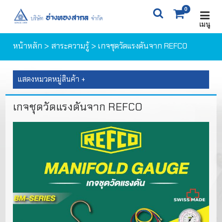
0
เมนู
X
0
ITEM(S)
0 ฿
หน้าหลัก
>
สาระความรู้
> เกจชุดวัดแรงดันจาก REFCO
ตะกร้าสินค้า
สั่งซื้อสินค้า
แสดงหมวดหมู่สินค้า +
เกจชุดวัดแรงดันจาก REFCO