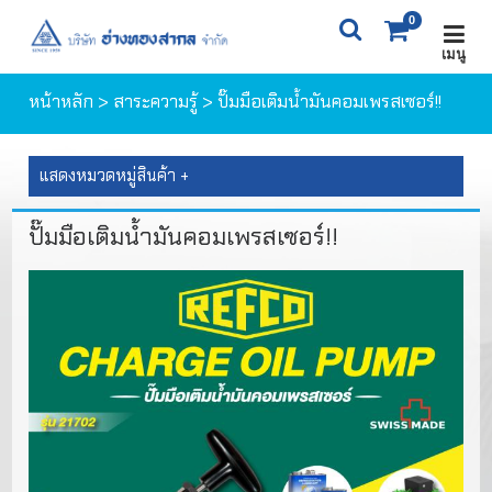
0
เมนู
X
0
ITEM(S)
0 ฿
หน้าหลัก
>
สาระความรู้
> ปั๊มมือเติมนํ้ามันคอมเพรสเซอร์!!
ตะกร้าสินค้า
สั่งซื้อสินค้า
แสดงหมวดหมู่สินค้า +
ปั๊มมือเติมนํ้ามันคอมเพรสเซอร์!!